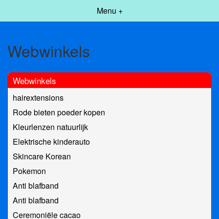
Menu +
Webwinkels
Webwinkels
hairextensions
Rode bieten poeder kopen
Kleurlenzen natuurlijk
Elektrische kinderauto
Skincare Korean
Pokemon
Anti blafband
Anti blafband
Ceremoniële cacao