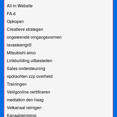
All-in Website
FA-6
Opkopen
Creatieve strategen
ongewenste omgangsvormen
lavasteengrill
Mitsubishi airco
Linkbuilding uitbesteden
Sales ondersteuning
opdrachten zzp overheid
Trainingen
Veiligonline certificeren
mediation den haag
Vetkanaal reinigen
Kanaalreiniging