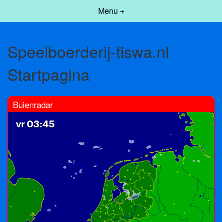
Menu +
Speelboerderij-tiswa.nl
Startpagina
Buienradar